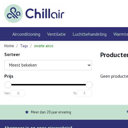
Airconditioning
Ventilatie
Luchtbehandeling
Warmt
Home
Tags
zwarte airco
Producte
Sorteer
Prijs
Geen producte
Van
To
Meer dan 20 jaar ervaring
Abonneer je op onze nieuwsbrief