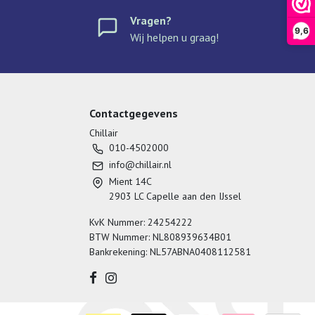
Vragen?
9,6
Wij helpen u graag!
Contactgegevens
Chillair
010-4502000
info@chillair.nl
Mient 14C
2903 LC Capelle aan den IJssel
KvK Nummer: 24254222
BTW Nummer: NL808939634B01
Bankrekening: NL57ABNA0408112581