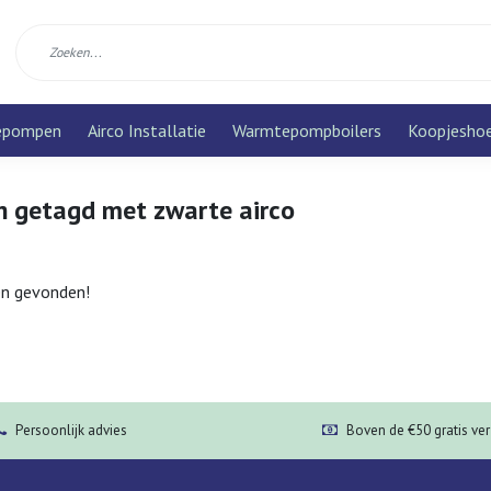
epompen
Airco Installatie
Warmtepompboilers
Koopjesho
n getagd met zwarte airco
n gevonden!
Persoonlijk advies
Boven de €50 gratis ve