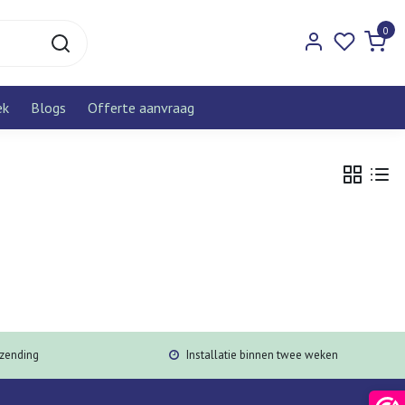
0
ek
Blogs
Offerte aanvraag
rzending
Installatie binnen twee weken