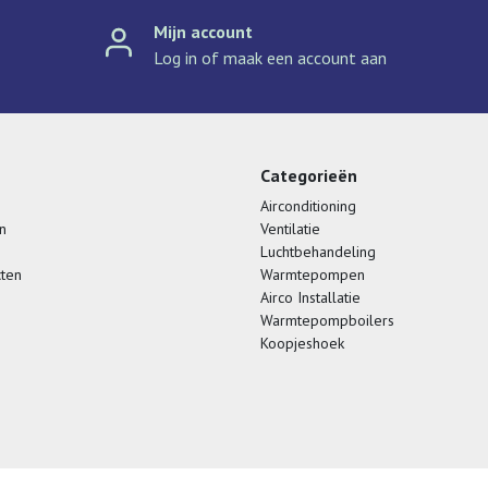
Mijn account
Log in of maak een account aan
Categorieën
Airconditioning
n
Ventilatie
Luchtbehandeling
cten
Warmtepompen
Airco Installatie
Warmtepompboilers
Koopjeshoek