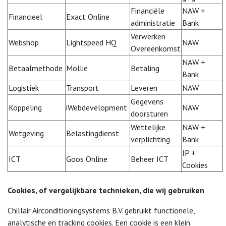
Bouwvak
Financiële
NAW +
Financieel
Exact Online
administratie
Bank
Vanwege de aanhoudende warmte en
Verwerken
Webshop
Lightspeed HQ
NAW
bouwvak zijn wij op dit moment telefonisch
Overeenkomst
slechter bereikbaar. Daarnaast zullen
NAW +
Betaalmethode
Mollie
Betaling
levertijden anders zijn dan bij producten
Bank
worden aangegeven. Mocht u vragen hebben
Logistiek
Transport
Leveren
NAW
over de levertijd kunt u een bericht sturen.
Gegevens
Koppeling
iWebdevelopment
NAW
doorsturen
Thanks
Wettelijke
NAW +
Wetgeving
Belastingdienst
verplichting
Bank
IP +
ICT
Goos Online
Beheer ICT
Cookies
Cookies, of vergelijkbare technieken, die wij gebruiken
Chillair Airconditioningsystems B.V. gebruikt functionele,
analytische en tracking cookies. Een cookie is een klein