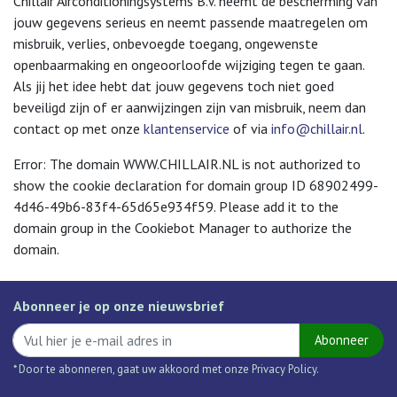
Chillair Airconditioningsystems B.V. neemt de bescherming van
jouw gegevens serieus en neemt passende maatregelen om
misbruik, verlies, onbevoegde toegang, ongewenste
openbaarmaking en ongeoorloofde wijziging tegen te gaan.
Als jij het idee hebt dat jouw gegevens toch niet goed
beveiligd zijn of er aanwijzingen zijn van misbruik, neem dan
contact op met onze
klantenservice
of via
info@chillair.nl
.
Error: The domain WWW.CHILLAIR.NL is not authorized to
show the cookie declaration for domain group ID 68902499-
4d46-49b6-83f4-65d65e934f59. Please add it to the
domain group in the Cookiebot Manager to authorize the
domain.
Abonneer je op onze nieuwsbrief
Abonneer
* Door te abonneren, gaat uw akkoord met onze Privacy Policy.