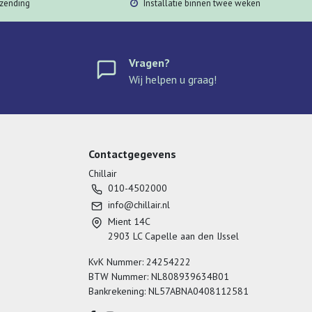
rzending
Installatie binnen twee weken
Vragen?
Wij helpen u graag!
Contactgegevens
Chillair
010-4502000
info@chillair.nl
Mient 14C
2903 LC Capelle aan den IJssel
KvK Nummer: 24254222
BTW Nummer: NL808939634B01
Bankrekening: NL57ABNA0408112581