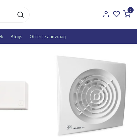
0
ek
Blogs
Offerte aanvraag