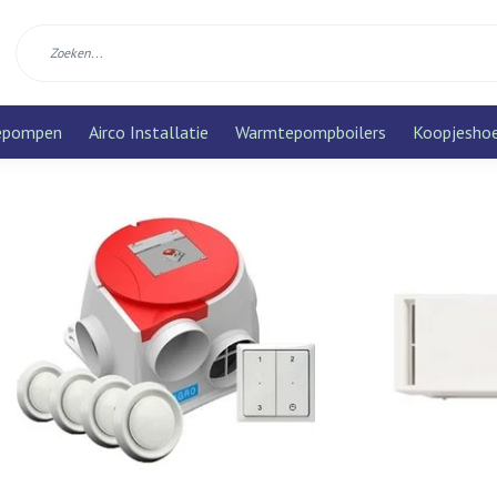
epompen
Airco Installatie
Warmtepompboilers
Koopjesho