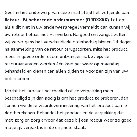
Geef in het onderwerp van deze mail altijd het volgende aan:
Retour - Bijbehorende ordernummer (ORDXXXX)
. Let op:
als u dit niet in uw
onderwerpregel
vermeldt dan kunnen wij
uw retour helaas niet verwerken. Na goed ontvangst zullen
wij vervolgens het verschuldigde orderbedrag binnen 14 dagen
na aanmelding van de retour terugstorten, mits het product
reeds in goede orde retour ontvangen is.
Let op:
de
retouraanvragen worden één keer per week op maandag
behandeld en dienen ten allen tijden te voorzien zijn van uw
×
ordernummer.
Bouwvak
Mocht het product beschadigd of de verpakking meer
beschadigd zijn dan nodig is om het product te proberen, dan
Vanwege de aanhoudende warmte en
kunnen we deze waardevermindering van het product aan je
bouwvak zijn wij op dit moment telefonisch
doorberekenen. Behandel het product en de verpakking dus
slechter bereikbaar. Daarnaast zullen
met zorg en zorg ervoor dat deze bij een retour weer zo goed
levertijden anders zijn dan bij producten
mogelijk verpakt is in de originele staat.
worden aangegeven. Mocht u vragen hebben