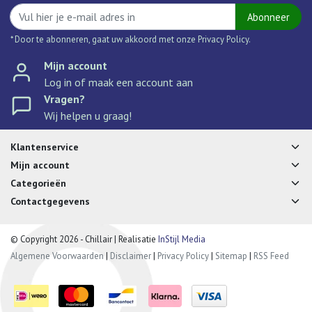
Abonneer
* Door te abonneren, gaat uw akkoord met onze Privacy Policy.
Mijn account
Log in of maak een account aan
Vragen?
Wij helpen u graag!
Klantenservice
Mijn account
Categorieën
Contactgegevens
© Copyright 2026 - Chillair | Realisatie
InStijl Media
Algemene Voorwaarden
|
Disclaimer
|
Privacy Policy
|
Sitemap
|
RSS Feed