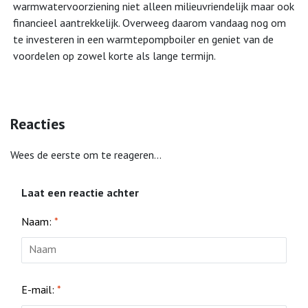
warmwatervoorziening niet alleen milieuvriendelijk maar ook
×
financieel aantrekkelijk. Overweeg daarom vandaag nog om
te investeren in een warmtepompboiler en geniet van de
Bouwvak
voordelen op zowel korte als lange termijn.
Vanwege de aanhoudende warmte en
bouwvak zijn wij op dit moment telefonisch
Reacties
slechter bereikbaar. Daarnaast zullen
levertijden anders zijn dan bij producten
Wees de eerste om te reageren...
worden aangegeven. Mocht u vragen hebben
over de levertijd kunt u een bericht sturen.
Laat een reactie achter
Thanks
Naam:
*
E-mail:
*