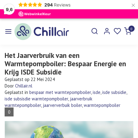
×
294
Reviews
9,6
0
Het Jaarverbruik van een
Warmtepompboiler: Bespaar Energie en
Krijg ISDE Subsidie
Geplaatst op
22 Mei 2024
Door
Chillair.nl
Geplaatst in
bespaar met warmtepompboiler
,
isde
,
isde subsidie
,
isde subsisdie warmtepompboiler
,
jaarverbruik
warmtepompboiler
,
jaarververbuik boiler
,
warmtepompboiler
0