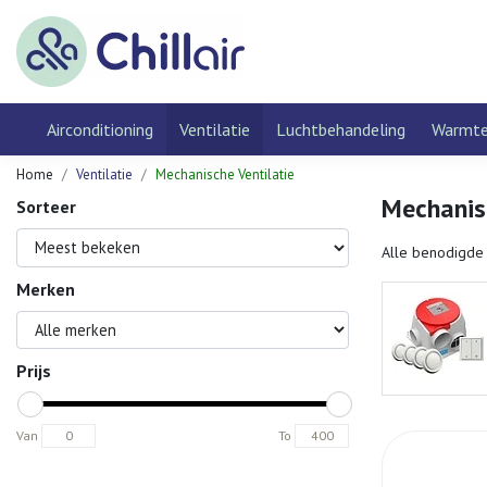
Airconditioning
Ventilatie
Luchtbehandeling
Warmt
Home
Ventilatie
Mechanische Ventilatie
Mechanisc
Sorteer
Alle benodigde 
Merken
Ventilator
Bekijken
Prijs
Van
To