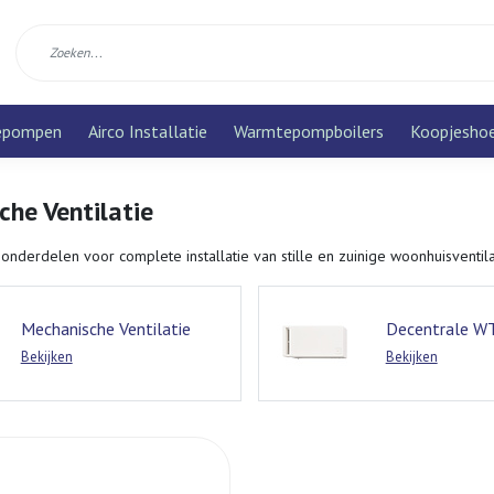
epompen
Airco Installatie
Warmtepompboilers
Koopjesho
he Ventilatie
onderdelen voor complete installatie van stille en zuinige woonhuisventil
Mechanische Ventilatie
Decentrale 
Bekijken
Bekijken