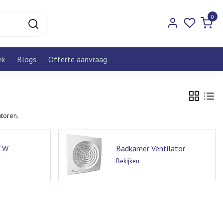
0
ek
Blogs
Offerte aanvraag
atoren.
WTW
Badkamer Ventilator
Bekijken