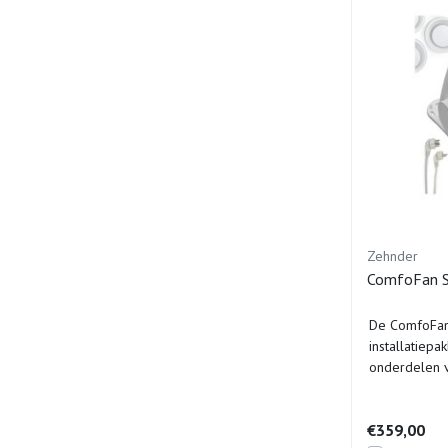
Zehnder
ComfoFan S 
De ComfoFan 
installatiep
onderdelen v
van de sti...
€359,00