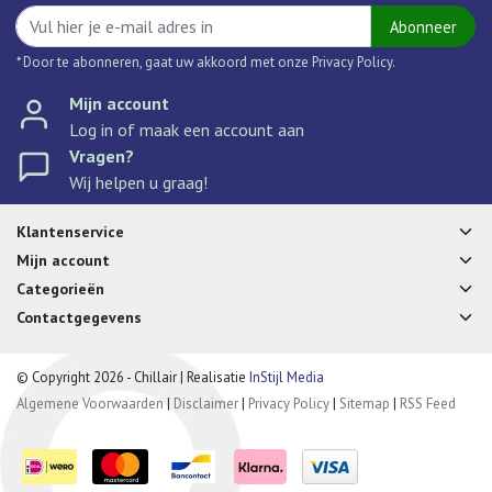
Abonneer
* Door te abonneren, gaat uw akkoord met onze Privacy Policy.
Mijn account
Log in of maak een account aan
Vragen?
Wij helpen u graag!
Klantenservice
Mijn account
Categorieën
Contactgegevens
© Copyright 2026 - Chillair | Realisatie
InStijl Media
Algemene Voorwaarden
|
Disclaimer
|
Privacy Policy
|
Sitemap
|
RSS Feed