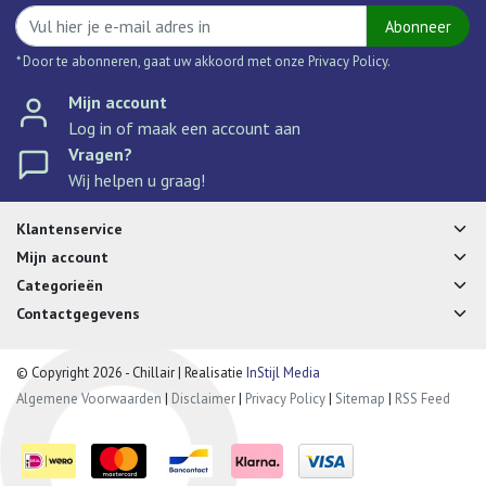
Abonneer
* Door te abonneren, gaat uw akkoord met onze Privacy Policy.
Mijn account
Log in of maak een account aan
Vragen?
Wij helpen u graag!
Klantenservice
Mijn account
Categorieën
Contactgegevens
© Copyright 2026 - Chillair | Realisatie
InStijl Media
Algemene Voorwaarden
|
Disclaimer
|
Privacy Policy
|
Sitemap
|
RSS Feed