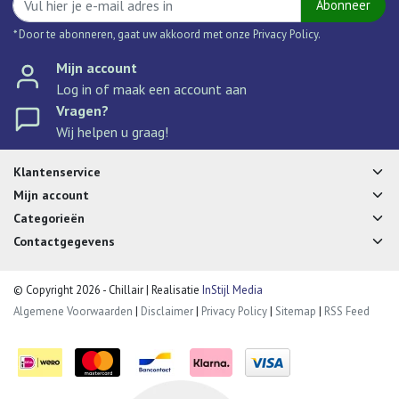
Abonneer
* Door te abonneren, gaat uw akkoord met onze Privacy Policy.
Mijn account
Log in of maak een account aan
Vragen?
Wij helpen u graag!
Klantenservice
Mijn account
Categorieën
Contactgegevens
© Copyright 2026 - Chillair | Realisatie
InStijl Media
Algemene Voorwaarden
|
Disclaimer
|
Privacy Policy
|
Sitemap
|
RSS Feed