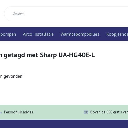
epompen
Airco Installatie
Warmtepompboilers
Koopjesho
n getagd met Sharp UA-HG40E-L
n gevonden!
Persoonlijk advies
Boven de €50 gratis ve