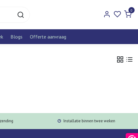
0
ek
Blogs
Offerte aanvraag
rzending
Installatie binnen twee weken