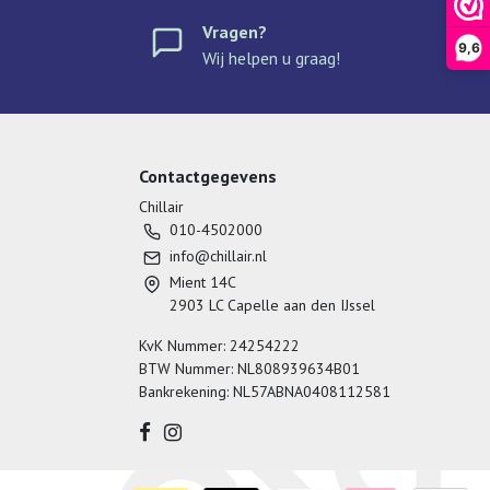
Vragen?
9,6
Wij helpen u graag!
Contactgegevens
Chillair
010-4502000
info@chillair.nl
Mient 14C
2903 LC Capelle aan den IJssel
KvK Nummer: 24254222
BTW Nummer: NL808939634B01
Bankrekening: NL57ABNA0408112581