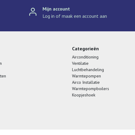
Mijn account
Log in of maak een account aan
Categorieën
Airconditioning
n
Ventilatie
Luchtbehandeling
cten
Warmtepompen
Airco Installatie
Warmtepompboilers
Koopjeshoek