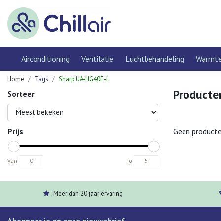
Airconditioning
Ventilatie
Luchtbehandeling
Warmt
Home
Tags
Sharp UA-HG40E-L
Producte
Sorteer
Prijs
Geen producte
Van
To
Meer dan 20 jaar ervaring
Abonneer je op onze nieuwsbrief