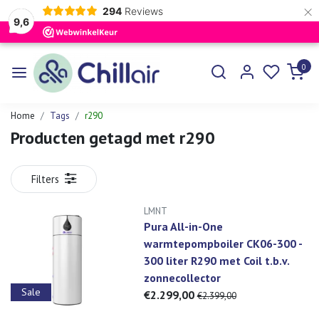
×
294
Reviews
9,6
0
Home
Tags
r290
Producten getagd met r290
Filters
LMNT
Pura All-in-One
warmtepompboiler CK06-300 -
300 liter R290 met Coil t.b.v.
zonnecollector
Sale
€2.299,00
€2.399,00