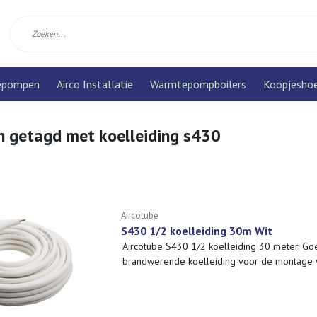
epompen
Airco Installatie
Warmtepompboilers
Koopjesho
n getagd met koelleiding s430
Aircotube
S430 1/2 koelleiding 30m Wit
Aircotube S430 1/2 koelleiding 30 meter. Go
brandwerende koelleiding voor de montage va