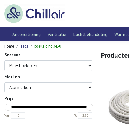
Airconditioning
Ventilatie
Luchtbehandeling
Warmt
Home
Tags
koelleiding s430
Producte
Sorteer
Merken
Prijs
Van
To