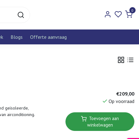
0
ek
Blogs
Offerte aanvraag
€209,00
Op voorraad
ed geïsoleerde,
n airconditioning.
Toevoegen aan
winkelwagen