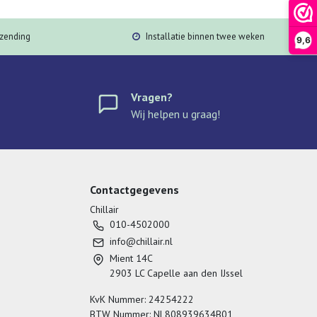
rzending
Installatie binnen twee weken
9,6
Vragen?
Wij helpen u graag!
Contactgegevens
Chillair
010-4502000
info@chillair.nl
Mient 14C
2903 LC Capelle aan den IJssel
KvK Nummer: 24254222
BTW Nummer: NL808939634B01