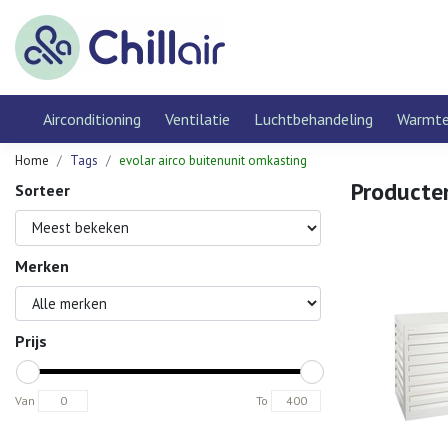
Airconditioning
Ventilatie
Luchtbehandeling
Warmt
Home
Tags
evolar airco buitenunit omkasting
Producte
Sorteer
Merken
Prijs
Van
To