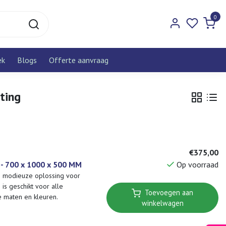
0
ek
Blogs
Offerte aanvraag
ting
€375,00
Op voorraad
 - 700 x 1000 x 500 MM
een modieuze oplossing voor
is geschikt voor alle
Toevoegen aan
e maten en kleuren.
winkelwagen