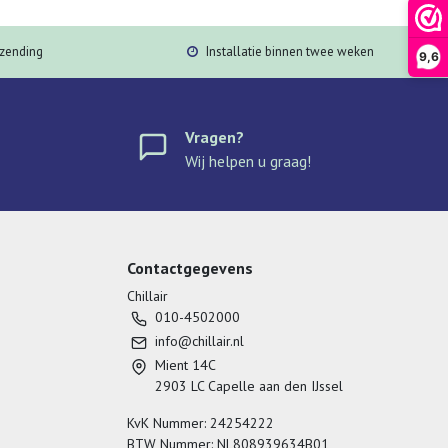
rzending
Installatie binnen twee weken
9,6
Vragen?
Wij helpen u graag!
Contactgegevens
Chillair
010-4502000
info@chillair.nl
Mient 14C
2903 LC Capelle aan den IJssel
KvK Nummer: 24254222
BTW Nummer: NL808939634B01