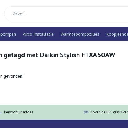
epompen
Airco Installatie
Warmtepompboilers
Koopjesho
n getagd met Daikin Stylish FTXA50AW
n gevonden!
Persoonlijk advies
Boven de €50 gratis ve