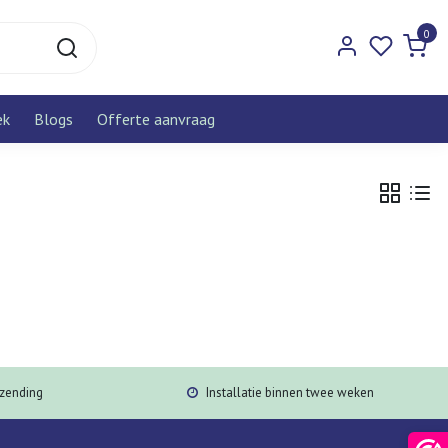
0
ek
Blogs
Offerte aanvraag
rzending
Installatie binnen twee weken