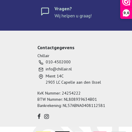
Vragen?
9,6
Wij helpen u graag!
Contactgegevens
Chillair
010-4502000
info@chillair.nl
Mient 14C
2903 LC Capelle aan den IJssel
KvK Nummer: 24254222
BTW Nummer: NL808939634B01
Bankrekening: NL57ABNA0408112581