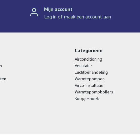
Mijn account
Log in of maak een account aan
Categorieën
Airconditioning
n
Ventilatie
Luchtbehandeling
cten
Warmtepompen
Airco Installatie
Warmtepompboilers
Koopjeshoek