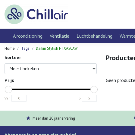
Airconditioning
Ventilatie
Luchtbehandeling
Warmt
Home
Tags
Daikin Stylish FTXA50AW
Producte
Sorteer
Prijs
Geen producte
Van
To
Meer dan 20 jaar ervaring
Abonneer je op onze nieuwsbrief