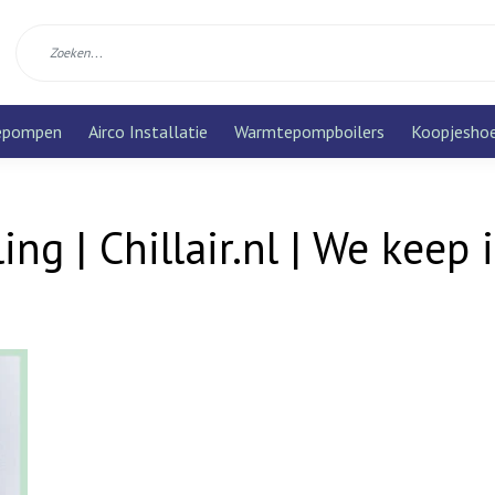
epompen
Airco Installatie
Warmtepompboilers
Koopjesho
ng | Chillair.nl | We keep i