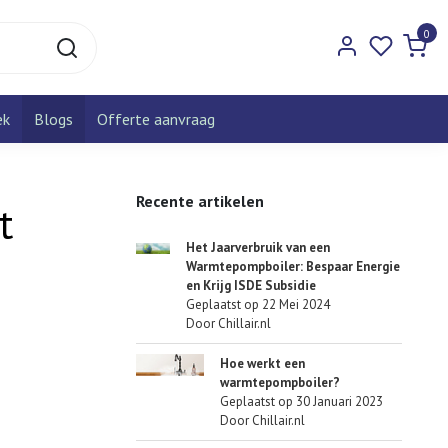
0
ek
Blogs
Offerte aanvraag
Recente artikelen
t
Het Jaarverbruik van een
Warmtepompboiler: Bespaar Energie
en Krijg ISDE Subsidie
Geplaatst op
22 Mei 2024
Door Chillair.nl
Hoe werkt een
warmtepompboiler?
Geplaatst op
30 Januari 2023
Door Chillair.nl