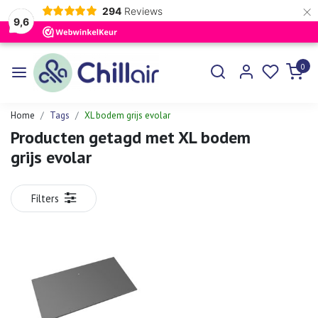
×
294
Reviews
9,6
0
Home
Tags
XL bodem grijs evolar
Producten getagd met XL bodem
grijs evolar
Filters