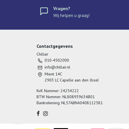
Vragen?
Wij helpen u graag!
Contactgegevens
Chillair
010-4502000
info@chillair.nl
Mient 14C
2903 LC Capelle aan den IJssel
KvK Nummer: 24254222
BTW Nummer: NL808939634B01
Bankrekening: NL57ABNA0408112581