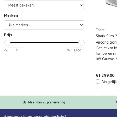
Merken
Tosot
Prijs
Shark Slim 
Aircondition
Geniet van k
Van
To
kamperen in 
kW Caravan A
€1.299,00
Vergelijk
Meer dan 20 jaar ervaring
Abonneer je op onze nieuwsbrief