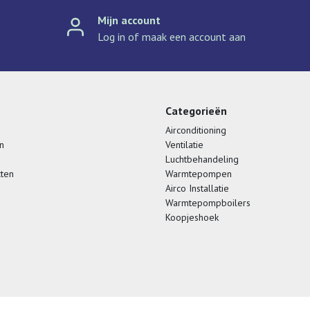
Mijn account
Log in of maak een account aan
Categorieën
Airconditioning
n
Ventilatie
Luchtbehandeling
cten
Warmtepompen
Airco Installatie
Warmtepompboilers
Koopjeshoek