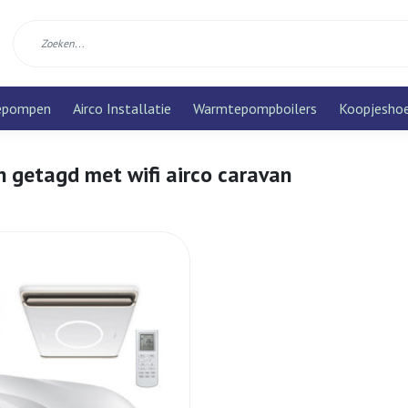
epompen
Airco Installatie
Warmtepompboilers
Koopjesho
 getagd met wifi airco caravan