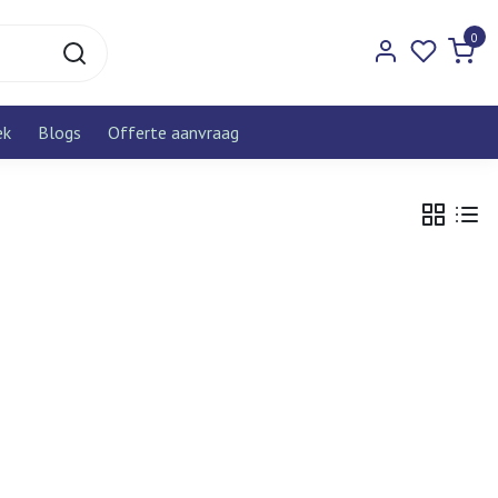
0
ek
Blogs
Offerte aanvraag