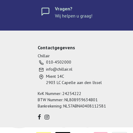
Vragen?
Wij helpen u graag!
Contactgegevens
Chillair
010-4502000
info@chillair.nl
Mient 14C
2903 LC Capelle aan den IJssel
KvK Nummer: 24254222
BTW Nummer: NL808939634B01
Bankrekening: NL57ABNA0408112581