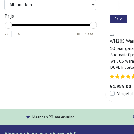
Prijs
Sale
LG
Van
To
WH20S Warm
10 jaar gara
Alternatief p
WH20S Warmt
DUAL Inverte
€1.989,00
Vergelijk
Meer dan 20 jaar ervaring
Abonneer je op onze nieuwsbrief