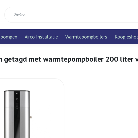
epompen
Airco Installatie
Warmtepompboilers
Koopjesho
n getagd met warmtepompboiler 200 liter 