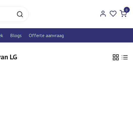
0
ek
Blogs
Offerte aanvraag
van LG