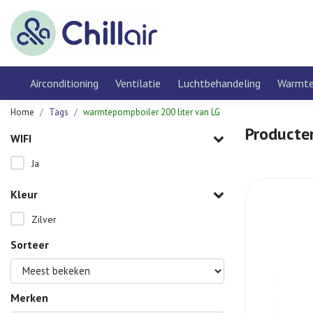
Airconditioning
Ventilatie
Luchtbehandeling
Warmt
Home
Tags
warmtepompboiler 200 liter van LG
Producte
WIFI
Ja
Kleur
Zilver
Sorteer
Merken