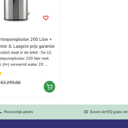
tepompboiler 200 Liter +
ntie & Laagste prijs garantie
roduct staat in de tekst - De LG
epompboiler 200 liter met
r (A+) verwarmt water 20 ...
€2.299,00
Persoonlijk advies
Boven de €50 gratis ve