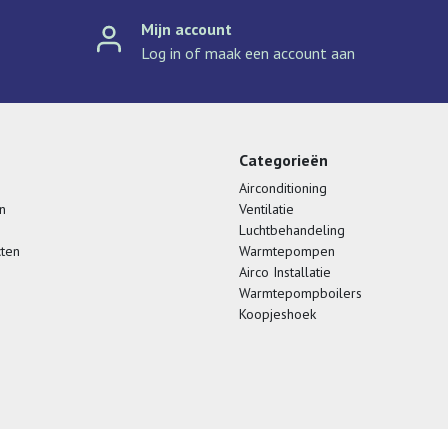
Mijn account
Log in of maak een account aan
Categorieën
Airconditioning
n
Ventilatie
Luchtbehandeling
cten
Warmtepompen
Airco Installatie
Warmtepompboilers
Koopjeshoek