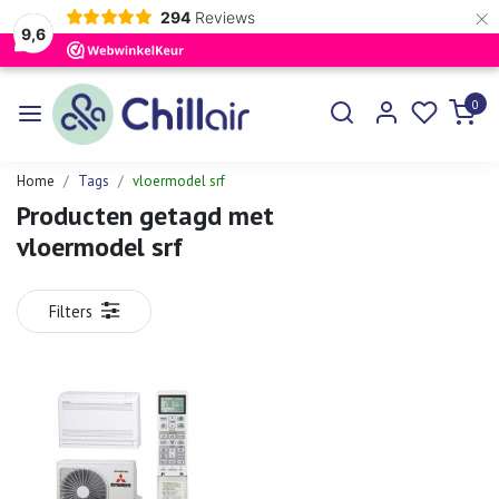
×
294
Reviews
9,6
0
Home
Tags
vloermodel srf
Producten getagd met
vloermodel srf
Filters