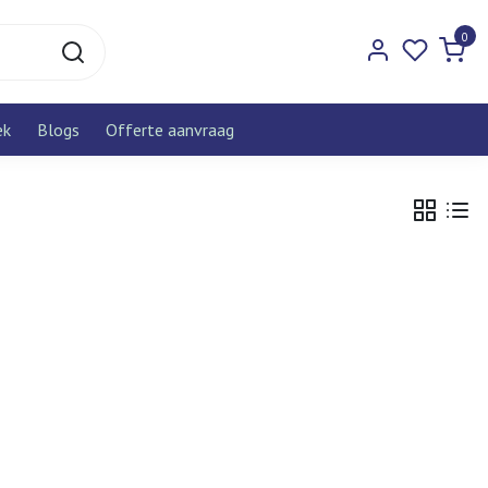
0
ek
Blogs
Offerte aanvraag