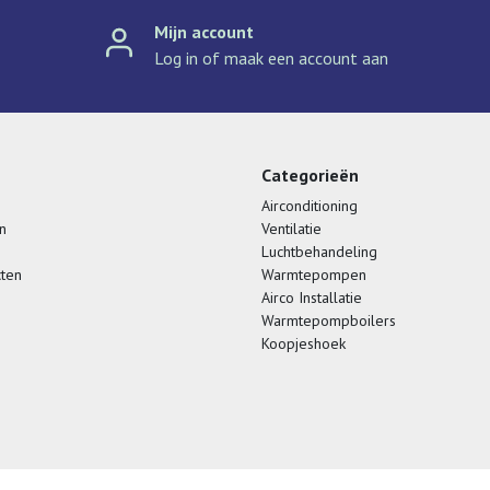
Mijn account
Log in of maak een account aan
Categorieën
Airconditioning
n
Ventilatie
Luchtbehandeling
cten
Warmtepompen
Airco Installatie
Warmtepompboilers
Koopjeshoek