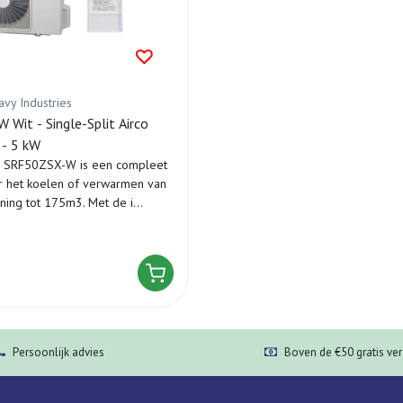
avy Industries
Wit - Single-Split Airco
 - 5 kW
hi SRF50ZSX-W is een compleet
r het koelen of verwarmen van
oning tot 175m3. Met de i...
Persoonlijk advies
Boven de €50 gratis ve