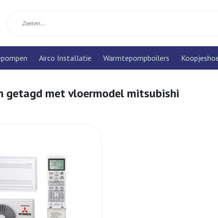
epompen
Airco Installatie
Warmtepompboilers
Koopjesho
n getagd met vloermodel mitsubishi