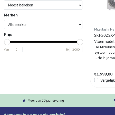
Merken
Mitsubishi He
Prijs
SRF50ZSX-W 
Vloermodel
De Mitsubis
Van
To
systeem voo
lucht in je w
€1.999,00
Vergelijk
Meer dan 20 jaar ervaring
Abonneer je op onze nieuwsbrief