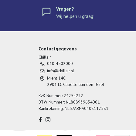
Vragen?
Wij helpen u graag!
Contactgegevens
Chillair
010-4502000
info@chillair.nl
Mient 14C
2903 LC Capelle aan den IJssel
KvK Nummer: 24254222
BTW Nummer: NL808939634B01
Bankrekening: NL57ABNA0408112581