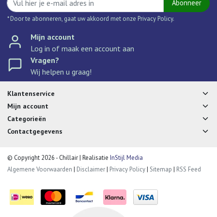
Abonneer
* Door te abonneren, gaat uw akkoord met onze Privacy Policy.
Mijn account
Log in of maak een account aan
Vragen?
Wij helpen u graag!
Klantenservice
Mijn account
Categorieën
Contactgegevens
© Copyright 2026 - Chillair | Realisatie
InStijl Media
Algemene Voorwaarden
|
Disclaimer
|
Privacy Policy
|
Sitemap
|
RSS Feed