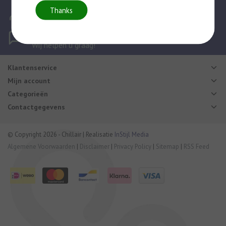
Mijn account
Thanks
Log in of maak een account aan
Vragen?
Wij helpen u graag!
Klantenservice
Mijn account
Categorieën
Contactgegevens
© Copyright 2026 - Chillair | Realisatie
InStijl Media
Algemene Voorwaarden
|
Disclaimer
|
Privacy Policy
|
Sitemap
|
RSS Feed