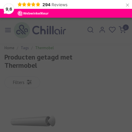
×
294
Reviews
9,6
0
Home
Tags
Thermobel
Producten getagd met
Thermobel
Filters