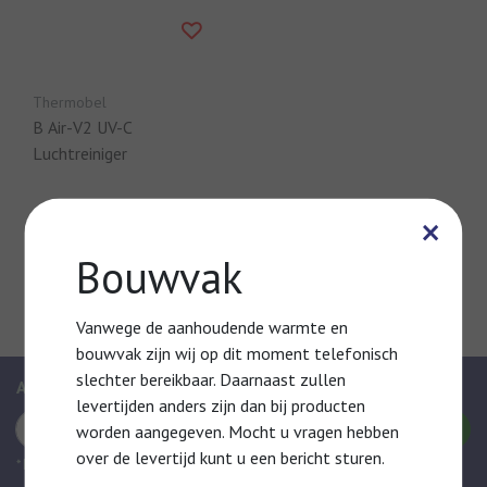
Thermobel
B Air-V2 UV-C
Luchtreiniger
×
€1.649,00
Vergelijk
Bouwvak
Vanwege de aanhoudende warmte en
bouwvak zijn wij op dit moment telefonisch
slechter bereikbaar. Daarnaast zullen
Abonneer je op onze nieuwsbrief
levertijden anders zijn dan bij producten
Abonneer
worden aangegeven. Mocht u vragen hebben
over de levertijd kunt u een bericht sturen.
* Door te abonneren, gaat uw akkoord met onze Privacy Policy.