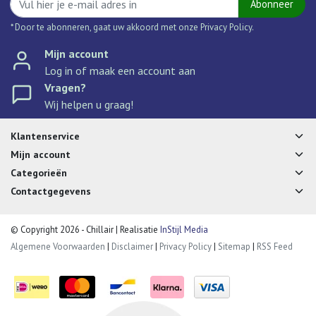
Abonneer
* Door te abonneren, gaat uw akkoord met onze Privacy Policy.
Mijn account
Log in of maak een account aan
Vragen?
Wij helpen u graag!
Klantenservice
Mijn account
Categorieën
Contactgegevens
© Copyright 2026 - Chillair | Realisatie
InStijl Media
Algemene Voorwaarden
|
Disclaimer
|
Privacy Policy
|
Sitemap
|
RSS Feed