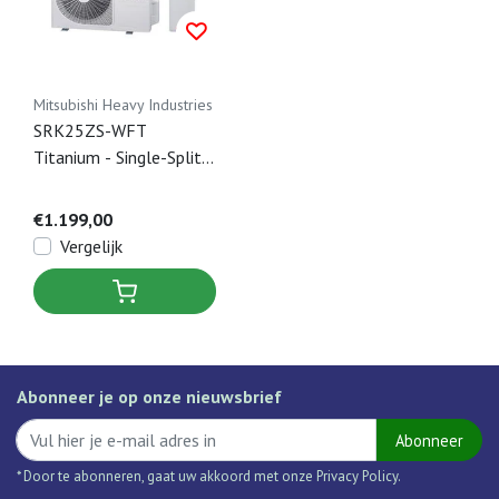
Mitsubishi Heavy Industries
SRK25ZS-WFT
Titanium - Single-Split
Airco Wandmodel - 2,5
kW
€1.199,00
Vergelijk
Abonneer je op onze nieuwsbrief
Abonneer
* Door te abonneren, gaat uw akkoord met onze Privacy Policy.