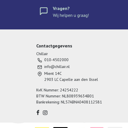
Vragen?
Wij helpen u graag!
Contactgegevens
Chillair
010-4502000
info@chillair.nl
Mient 14C
2903 LC Capelle aan den IJssel
KvK Nummer: 24254222
BTW Nummer: NL808939634B01
Bankrekening: NL57ABNA0408112581