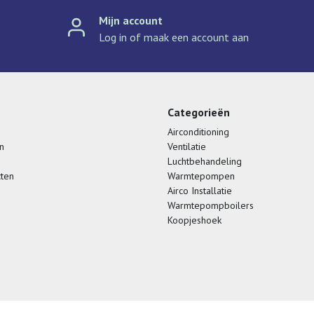
Mijn account
Log in of maak een account aan
Categorieën
Airconditioning
n
Ventilatie
Luchtbehandeling
cten
Warmtepompen
Airco Installatie
Warmtepompboilers
Koopjeshoek