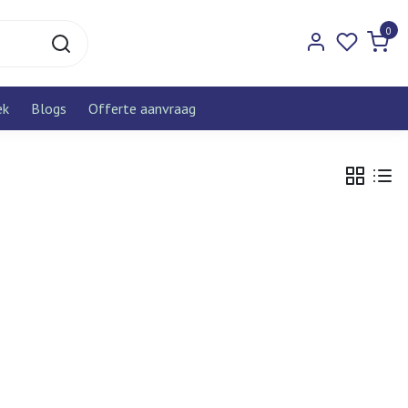
0
ek
Blogs
Offerte aanvraag