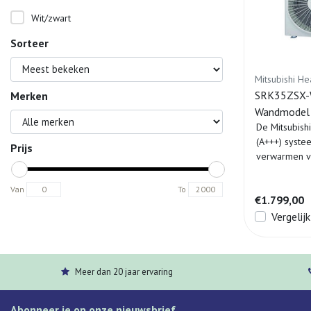
Wit/zwart
Sorteer
Mitsubishi He
SRK35ZSX-WB
Merken
Wandmodel 
De Mitsubish
(A+++) syste
Prijs
verwarmen v
inve...
Van
To
€1.799,00
Vergelijk
Meer dan 20 jaar ervaring
Abonneer je op onze nieuwsbrief