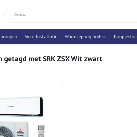
epompen
Airco Installatie
Warmtepompboilers
Koopjesho
n getagd met SRK ZSX Wit zwart