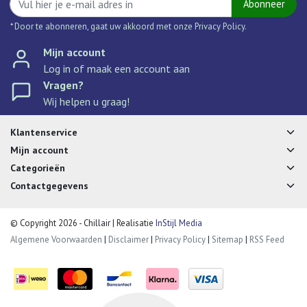
Abonneer
* Door te abonneren, gaat uw akkoord met onze Privacy Policy.
Mijn account
Log in of maak een account aan
Vragen?
Wij helpen u graag!
Klantenservice
Mijn account
Categorieën
Contactgegevens
© Copyright 2026 - Chillair | Realisatie
InStijl Media
Algemene Voorwaarden
|
Disclaimer
|
Privacy Policy
|
Sitemap
|
RSS Feed