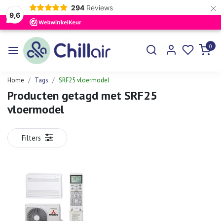
×
294
Reviews
9,6
0
Home
Tags
SRF25 vloermodel
Producten getagd met SRF25
vloermodel
Filters