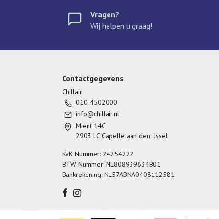
Vragen?
Wij helpen u graag!
Contactgegevens
Chillair
010-4502000
info@chillair.nl
Mient 14C
2903 LC Capelle aan den IJssel
KvK Nummer: 24254222
BTW Nummer: NL808939634B01
Bankrekening: NL57ABNA0408112581