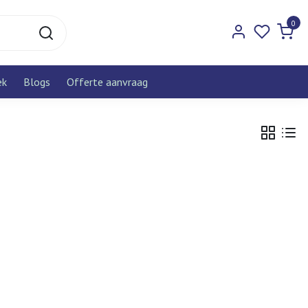
0
ek
Blogs
Offerte aanvraag