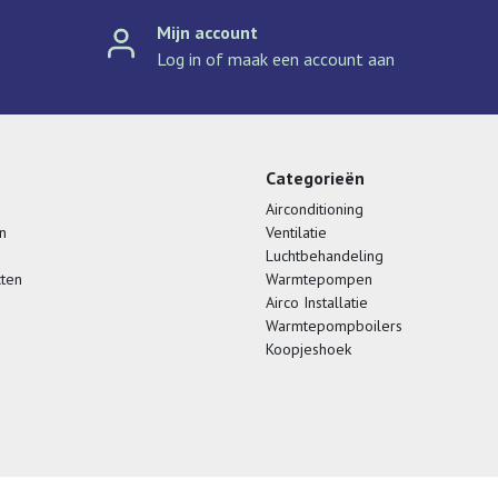
Mijn account
Log in of maak een account aan
Categorieën
Airconditioning
n
Ventilatie
Luchtbehandeling
cten
Warmtepompen
Airco Installatie
Warmtepompboilers
Koopjeshoek