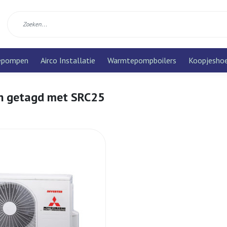
epompen
Airco Installatie
Warmtepompboilers
Koopjesho
n getagd met SRC25