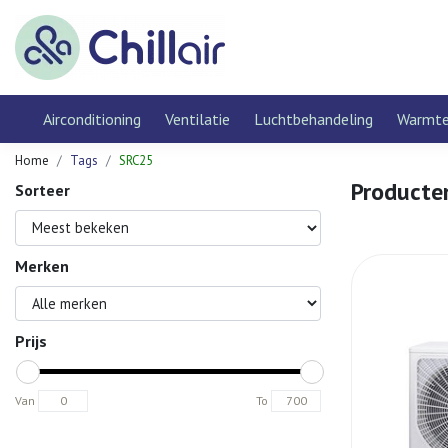
Airconditioning
Ventilatie
Luchtbehandeling
Warmt
Home
Tags
SRC25
Producte
Sorteer
Merken
Prijs
Van
To