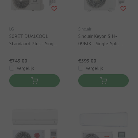
LG
Sinclair
S09ET DUALCOOL
Sinclair Keyon SIH-
Standaard Plus - Single-
09BIK - Single-Split
Split Airco Wandmodel -
Airco Wit - 2,7kW +
2,5 kW
Ingebouwde WIFI
€749,00
€599,00
Vergelijk
Vergelijk