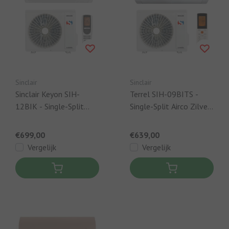
Sinclair
Sinclair
Sinclair Keyon SIH-
Terrel SIH-09BITS -
12BIK - Single-Split
Single-Split Airco Zilver
Airco Wit - 3,2 W +
- 2,7kW + Ingebouwde
Ingebouwde WIFI
WIFI
€699,00
€639,00
Vergelijk
Vergelijk