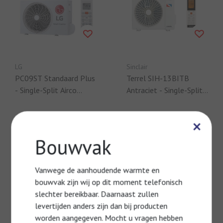
LG
Sinclair
PC09ST Standaard Plus
Terrel SIH-13BITB
- Single-Split Airco
Antraciet - Single-Split
Wandmodel - 2,5 kW
Airco - WIFI - 3,5 kW
€799,00
€719,00
×
Vergelijk
Vergelijk
Bouwvak
Vanwege de aanhoudende warmte en
bouwvak zijn wij op dit moment telefonisch
slechter bereikbaar. Daarnaast zullen
levertijden anders zijn dan bij producten
worden aangegeven. Mocht u vragen hebben