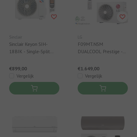
Sinclair
LG
Sinclair Keyon SIH-
F09MT.NSM
18BIK - Single-Split
DUALCOOL Prestige -
Airco Wit - 4,6 W +
Single-Split Airco
Ingebouwde WIFI
Wandmodel - 2,5 kW
€899,00
€1.649,00
Vergelijk
Vergelijk