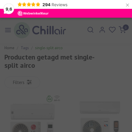
×
294
Reviews
9,6
0
Home
Tags
single-split airco
Producten getagd met single-
split airco
Filters