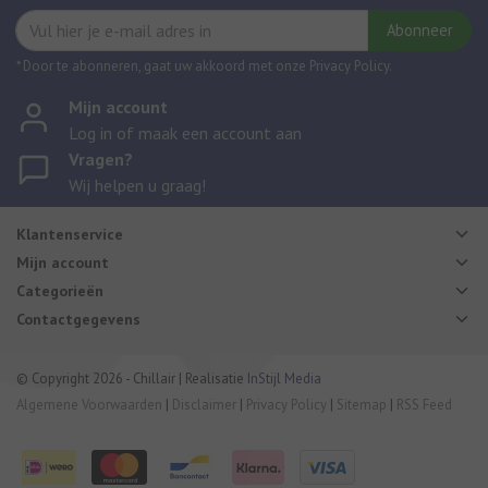
Abonneer
* Door te abonneren, gaat uw akkoord met onze Privacy Policy.
Mijn account
Log in of maak een account aan
Vragen?
Wij helpen u graag!
Klantenservice
Mijn account
Categorieën
Contactgegevens
© Copyright 2026 - Chillair | Realisatie
InStijl Media
Algemene Voorwaarden
|
Disclaimer
|
Privacy Policy
|
Sitemap
|
RSS Feed