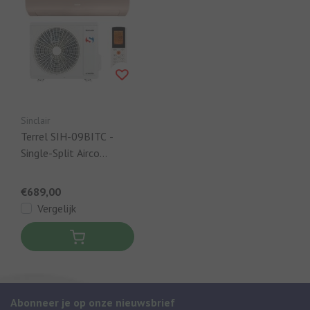
Sinclair
Terrel SIH-09BITC -
Single-Split Airco
Champagne - 2,7kW +
Ingebouwde WIFI
€689,00
Vergelijk
Abonneer je op onze nieuwsbrief