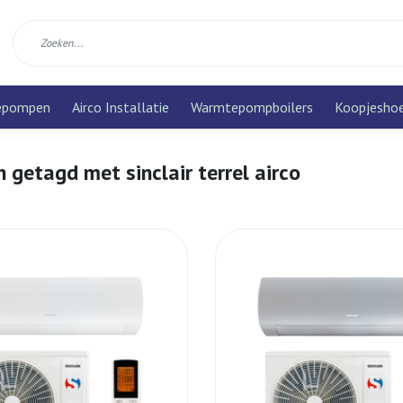
epompen
Airco Installatie
Warmtepompboilers
Koopjesho
 getagd met sinclair terrel airco