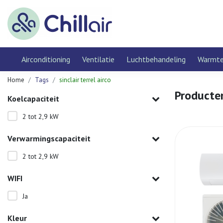
Airconditioning
Ventilatie
Luchtbehandeling
Warmt
Home
Tags
sinclair terrel airco
Producten
Koelcapaciteit
2 tot 2,9 kW
Verwarmingscapaciteit
2 tot 2,9 kW
WIFI
Ja
Kleur