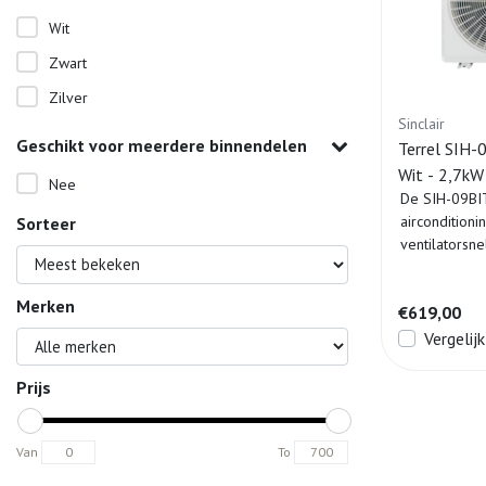
Wit
Zwart
Zilver
Sinclair
Geschikt voor meerdere binnendelen
Terrel SIH-
Wit - 2,7k
Nee
De SIH-09BIT
airconditioni
Sorteer
ventilatorsn
temperatuurr
Merken
€619,00
Vergelijk
Prijs
Van
To