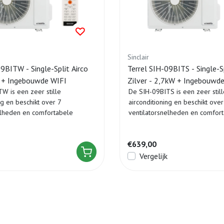
Sinclair
09BITW - Single-Split Airco
Terrel SIH-09BITS - Single-Sp
W + Ingebouwde WIFI
Zilver - 2,7kW + Ingebouwd
W is een zeer stille
De SIH-09BITS is een zeer still
ng en beschikt over 7
airconditioning en beschikt over
elheden en comfortabele
ventilatorsnelheden en comfor
egel...
temperatuurregel...
€639,00
Vergelijk