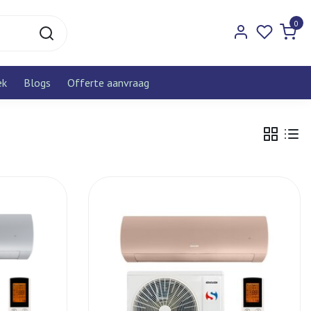
0
ek
Blogs
Offerte aanvraag