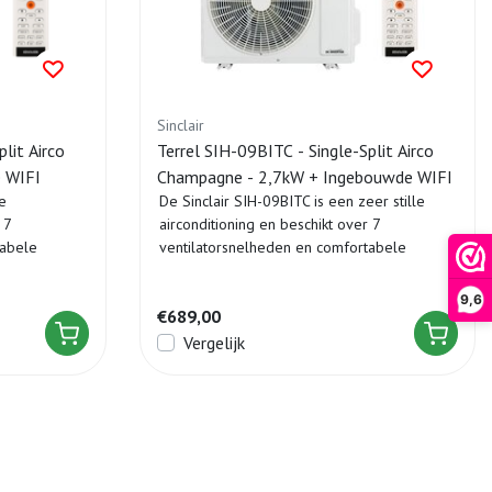
Sinclair
lit Airco
Terrel SIH-09BITC - Single-Split Airco
e WIFI
Champagne - 2,7kW + Ingebouwde WIFI
e
De Sinclair SIH-09BITC is een zeer stille
 7
airconditioning en beschikt over 7
tabele
ventilatorsnelheden en comfortabele
tempera...
9,6
€689,00
Vergelijk