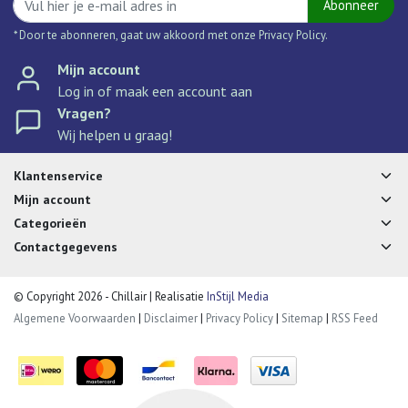
Abonneer
* Door te abonneren, gaat uw akkoord met onze Privacy Policy.
Mijn account
Log in of maak een account aan
Vragen?
Wij helpen u graag!
Klantenservice
Mijn account
Categorieën
Contactgegevens
© Copyright 2026 - Chillair | Realisatie
InStijl Media
Algemene Voorwaarden
|
Disclaimer
|
Privacy Policy
|
Sitemap
|
RSS Feed