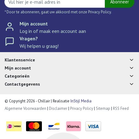
Abonneer
* Door te abonneren, gaat uw akkoord met onze Privacy Policy.
Mijn account
Log in of maak een account aan
Vragen?
Wij helpen u graag!
Klantenservice
Mijn account
Categorieën
Contactgegevens
© Copyright 2026 - Chillair | Realisatie
InStijl Media
Algemene Voorwaarden
|
Disclaimer
|
Privacy Policy
|
Sitemap
|
RSS Feed