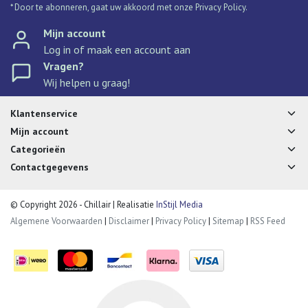
* Door te abonneren, gaat uw akkoord met onze Privacy Policy.
Mijn account
Log in of maak een account aan
Vragen?
Wij helpen u graag!
Klantenservice
Mijn account
Categorieën
Contactgegevens
© Copyright 2026 - Chillair | Realisatie
InStijl Media
Algemene Voorwaarden
|
Disclaimer
|
Privacy Policy
|
Sitemap
|
RSS Feed