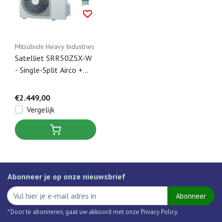
Mitsubishi Heavy Industries
Satelliet SRR50ZSX-W
- Single-Split Airco +
Paneel & Infrarood
bediening - 5 kW
€2.449,00
Vergelijk
Abonneer je op onze nieuwsbrief
Abonneer
* Door te abonneren, gaat uw akkoord met onze Privacy Policy.