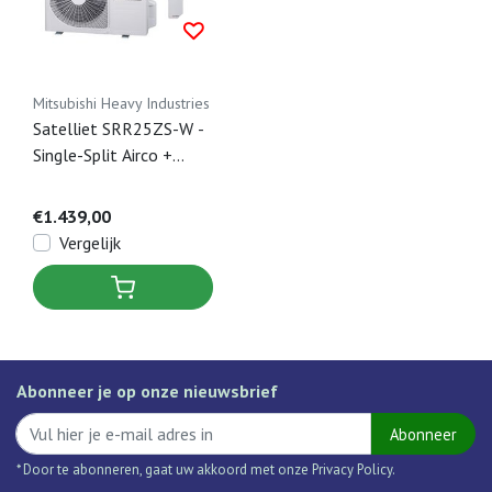
Mitsubishi Heavy Industries
Satelliet SRR25ZS-W -
Single-Split Airco +
Paneel & Infrarood
bediening - 2,5 kW
€1.439,00
Vergelijk
Abonneer je op onze nieuwsbrief
Abonneer
* Door te abonneren, gaat uw akkoord met onze Privacy Policy.