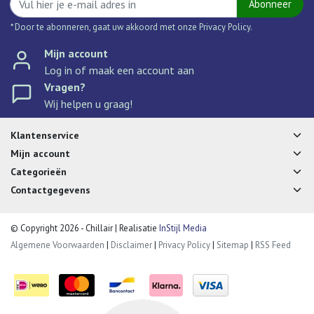
Abonneer
* Door te abonneren, gaat uw akkoord met onze Privacy Policy.
Mijn account
Log in of maak een account aan
Vragen?
Wij helpen u graag!
Klantenservice
Mijn account
Categorieën
Contactgegevens
© Copyright 2026 - Chillair | Realisatie
InStijl Media
Algemene Voorwaarden
|
Disclaimer
|
Privacy Policy
|
Sitemap
|
RSS Feed