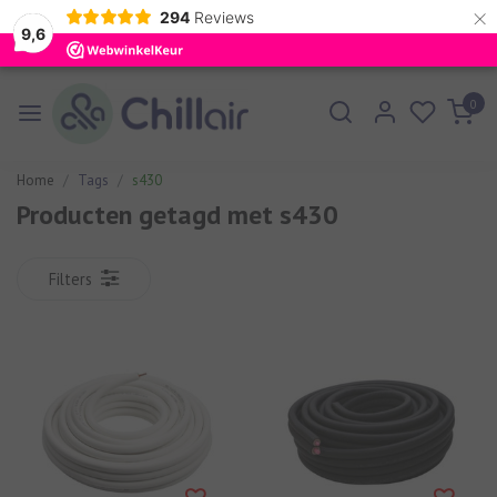
×
294
Reviews
9,6
0
Home
Tags
s430
Producten getagd met s430
Filters