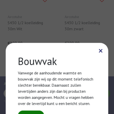
Aircotube
Aircotube
S430 1/2 koelleiding
S430 1/2 koelleiding
30m Wit
30m zwart
€209,00
€209,00
×
Vergelijk
Vergelijk
Bouwvak
Vanwege de aanhoudende warmte en
bouwvak zijn wij op dit moment telefonisch
Abonneer je op onze nieuwsbrief
slechter bereikbaar. Daarnaast zullen
levertijden anders zijn dan bij producten
Abonneer
worden aangegeven. Mocht u vragen hebben
* Door te abonneren, gaat uw akkoord met onze Privacy Policy.
over de levertijd kunt u een bericht sturen.
Mijn account