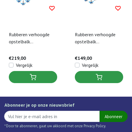
Rubberen verhoogde
Rubberen verhoogde
opstelbalk
opstelbalk
warmtepomp dempers
warmtepomp dempers
1000 mm incl.
1000 mm incl.
€219,00
€149,00
bevestiging M8 x 40
bevestiging M8 x 40
Vergelijk
Vergelijk
mm (set a 3 stuks)
mm (set a 2 stuks)
Abonneer je op onze nieuwsbrief
Abonneer
* Door te abonneren, gaat uw akkoord met onze Privacy Policy.