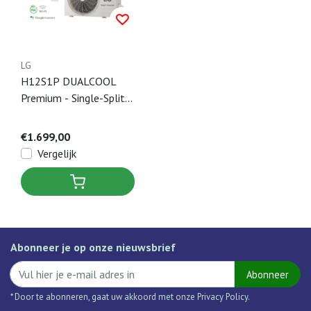
LG
H12S1P DUALCOOL
Premium - Single-Split
Airco Wandmodel - 3,5
kW
€1.699,00
Vergelijk
Abonneer je op onze nieuwsbrief
Abonneer
* Door te abonneren, gaat uw akkoord met onze Privacy Policy.