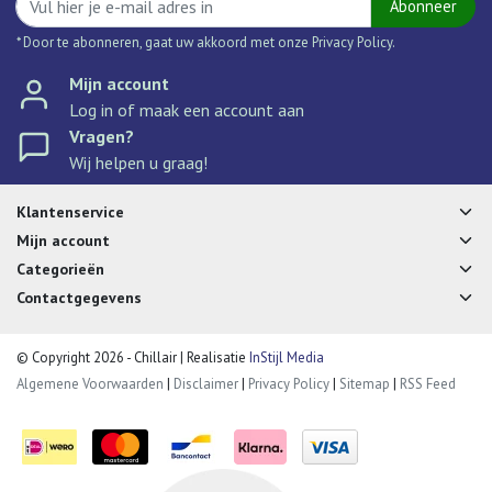
Abonneer
* Door te abonneren, gaat uw akkoord met onze Privacy Policy.
Mijn account
Log in of maak een account aan
Vragen?
Wij helpen u graag!
Klantenservice
Mijn account
Categorieën
Contactgegevens
© Copyright 2026 - Chillair | Realisatie
InStijl Media
Algemene Voorwaarden
|
Disclaimer
|
Privacy Policy
|
Sitemap
|
RSS Feed