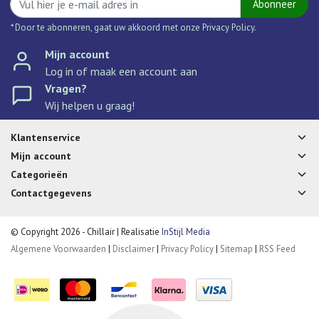
Abonneer
* Door te abonneren, gaat uw akkoord met onze Privacy Policy.
Mijn account
Log in of maak een account aan
Vragen?
Wij helpen u graag!
Klantenservice
Mijn account
Categorieën
Contactgegevens
© Copyright 2026 - Chillair | Realisatie
InStijl Media
Algemene Voorwaarden
|
Disclaimer
|
Privacy Policy
|
Sitemap
|
RSS Feed