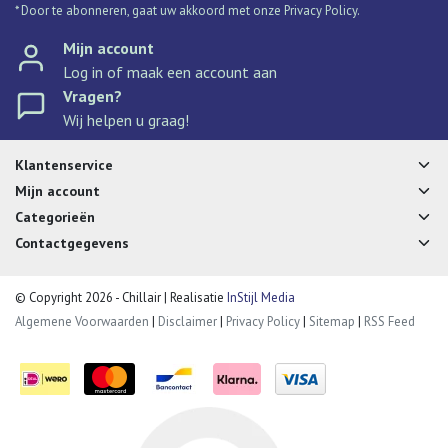
* Door te abonneren, gaat uw akkoord met onze Privacy Policy.
Mijn account
Log in of maak een account aan
Vragen?
Wij helpen u graag!
Klantenservice
Mijn account
Categorieën
Contactgegevens
© Copyright 2026 - Chillair | Realisatie
InStijl Media
Algemene Voorwaarden
|
Disclaimer
|
Privacy Policy
|
Sitemap
|
RSS Feed