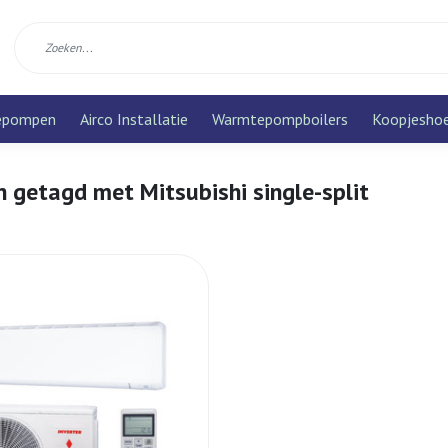
epompen
Airco Installatie
Warmtepompboilers
Koopjesho
 getagd met Mitsubishi single-split