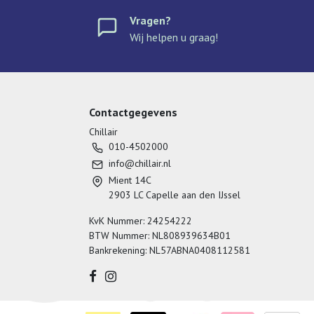
Vragen?
Wij helpen u graag!
Contactgegevens
Chillair
010-4502000
info@chillair.nl
Mient 14C
2903 LC Capelle aan den IJssel
KvK Nummer: 24254222
BTW Nummer: NL808939634B01
Bankrekening: NL57ABNA0408112581