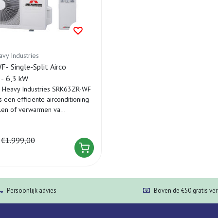
avy Industries
 Single-Split Airco
- 6,3 kW
i Heavy Industries SRK63ZR-WF
is een efficiënte airconditioning
len of verwarmen va...
€1.999,00
Persoonlijk advies
Boven de €50 gratis ve