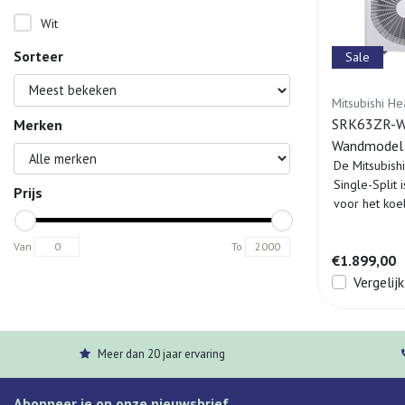
Wit
Sorteer
Sale
Mitsubishi He
SRK63ZR-WF-
Merken
Wandmodel 
De Mitsubish
Single-Split 
Prijs
voor het koe
Van
To
€1.899,00
Vergelijk
Meer dan 20 jaar ervaring
Abonneer je op onze nieuwsbrief