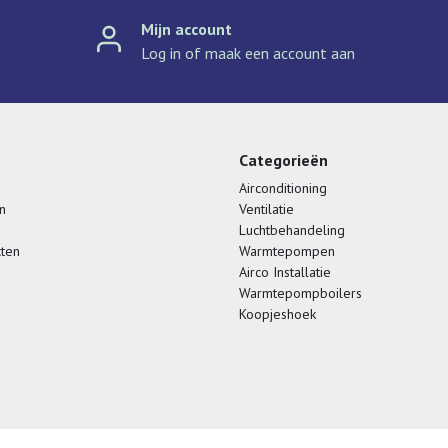
Mijn account
Log in of maak een account aan
Categorieën
Airconditioning
n
Ventilatie
Luchtbehandeling
cten
Warmtepompen
Airco Installatie
Warmtepompboilers
Koopjeshoek