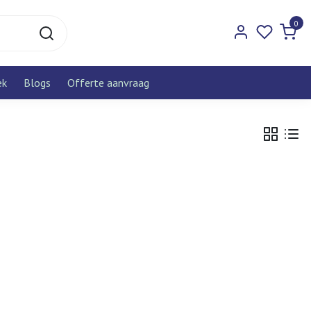
0
ek
Blogs
Offerte aanvraag