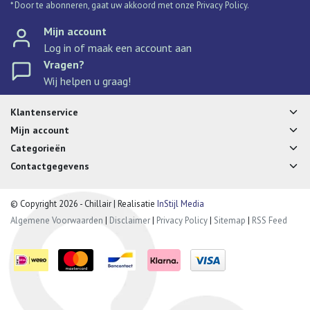
* Door te abonneren, gaat uw akkoord met onze Privacy Policy.
Mijn account
Log in of maak een account aan
Vragen?
Wij helpen u graag!
Klantenservice
Mijn account
Categorieën
Contactgegevens
© Copyright 2026 - Chillair | Realisatie
InStijl Media
Algemene Voorwaarden
|
Disclaimer
|
Privacy Policy
|
Sitemap
|
RSS Feed