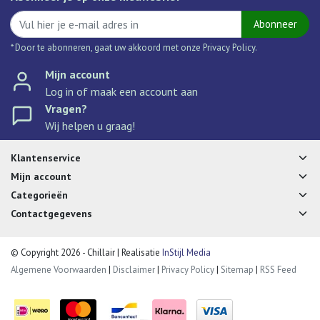
Abonneer
* Door te abonneren, gaat uw akkoord met onze Privacy Policy.
Mijn account
Log in of maak een account aan
Vragen?
Wij helpen u graag!
Klantenservice
Mijn account
Categorieën
Contactgegevens
© Copyright 2026 - Chillair | Realisatie
InStijl Media
Algemene Voorwaarden
|
Disclaimer
|
Privacy Policy
|
Sitemap
|
RSS Feed