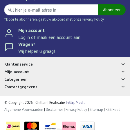
Abonneer
* Door te abonneren, gaat uw akkoord met onze Privacy Policy.
Mijn account
Log in of maak een account aan
Vragen?
Wij helpen u graag!
Klantenservice
Mijn account
Categorieën
Contactgegevens
© Copyright 2026 - Chillair | Realisatie
InStijl Media
Algemene Voorwaarden
|
Disclaimer
|
Privacy Policy
|
Sitemap
|
RSS Feed