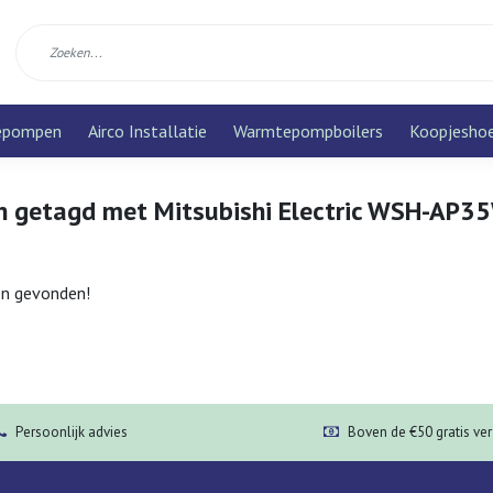
epompen
Airco Installatie
Warmtepompboilers
Koopjesho
n getagd met Mitsubishi Electric WSH-AP3
n gevonden!
Persoonlijk advies
Boven de €50 gratis ve