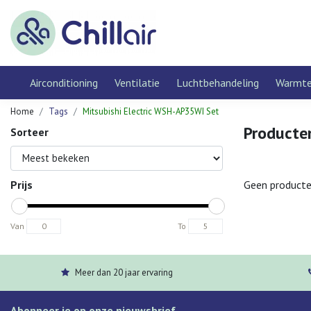
Airconditioning
Ventilatie
Luchtbehandeling
Warmt
Home
Tags
Mitsubishi Electric WSH-AP35WI Set
Producte
Sorteer
Prijs
Geen producte
Van
To
Meer dan 20 jaar ervaring
Abonneer je op onze nieuwsbrief