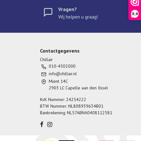
Vragen?
9,6
Wij helpen u graag!
Contactgegevens
Chillair
010-4502000
info@chillair.nl
Mient 14C
2903 LC Capelle aan den IJssel
KvK Nummer: 24254222
BTW Nummer: NL808939634B01
Bankrekening: NL57ABNA0408112581