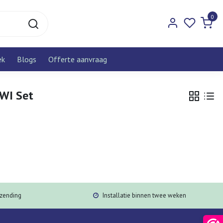
0
ek
Blogs
Offerte aanvraag
5WI Set
rzending
Installatie binnen twee weken