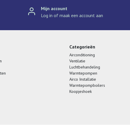
Mijn account
Log in of maak een account aan
Categorieën
Airconditioning
n
Ventilatie
Luchtbehandeling
cten
Warmtepompen
Airco Installatie
Warmtepompboilers
Koopjeshoek