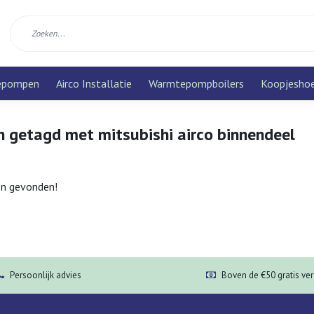
epompen
Airco Installatie
Warmtepompboilers
Koopjesho
n getagd met mitsubishi airco binnendeel
n gevonden!
Persoonlijk advies
Boven de €50 gratis ve