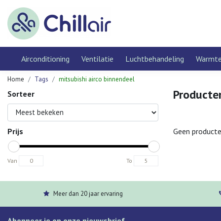
Airconditioning
Ventilatie
Luchtbehandeling
Warmt
Home
Tags
mitsubishi airco binnendeel
Producte
Sorteer
Prijs
Geen producte
Van
To
Meer dan 20 jaar ervaring
Abonneer je op onze nieuwsbrief