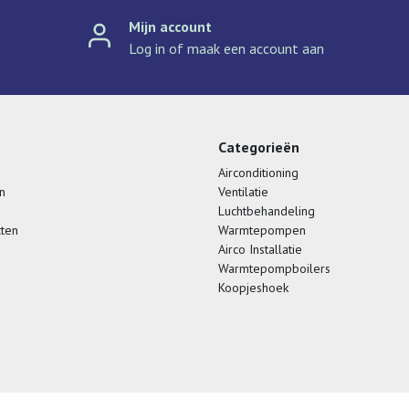
Mijn account
Log in of maak een account aan
Categorieën
Airconditioning
n
Ventilatie
Luchtbehandeling
cten
Warmtepompen
Airco Installatie
Warmtepompboilers
Koopjeshoek