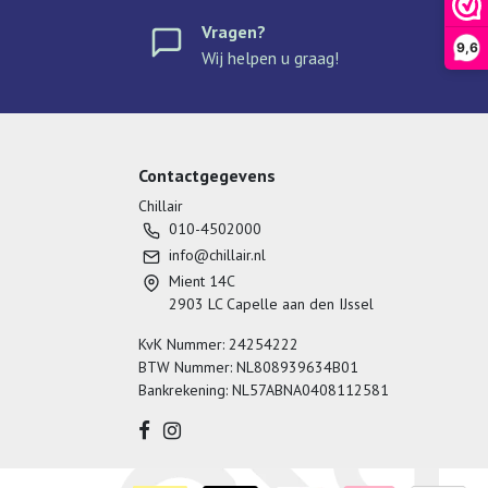
Vragen?
9,6
Wij helpen u graag!
Contactgegevens
Chillair
010-4502000
info@chillair.nl
Mient 14C
2903 LC Capelle aan den IJssel
KvK Nummer: 24254222
BTW Nummer: NL808939634B01
Bankrekening: NL57ABNA0408112581