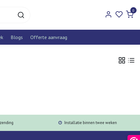
0
ek
Blogs
Offerte aanvraag
rzending
Installatie binnen twee weken