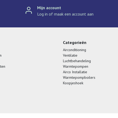
Mijn account
Log in of maak een account aan
Categorieën
Airconditioning
n
Ventilatie
Luchtbehandeling
cten
Warmtepompen
Airco Installatie
Warmtepompboilers
Koopjeshoek