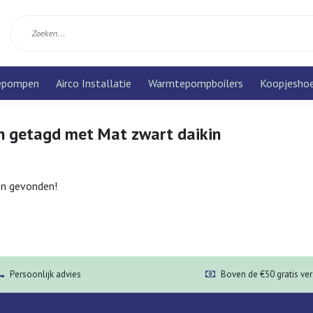
epompen
Airco Installatie
Warmtepompboilers
Koopjesho
n getagd met Mat zwart daikin
n gevonden!
Persoonlijk advies
Boven de €50 gratis ve