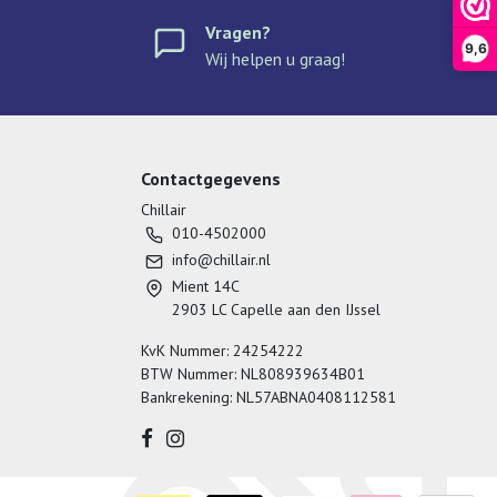
Vragen?
9,6
Wij helpen u graag!
Contactgegevens
Chillair
010-4502000
info@chillair.nl
Mient 14C
2903 LC Capelle aan den IJssel
KvK Nummer: 24254222
BTW Nummer: NL808939634B01
Bankrekening: NL57ABNA0408112581