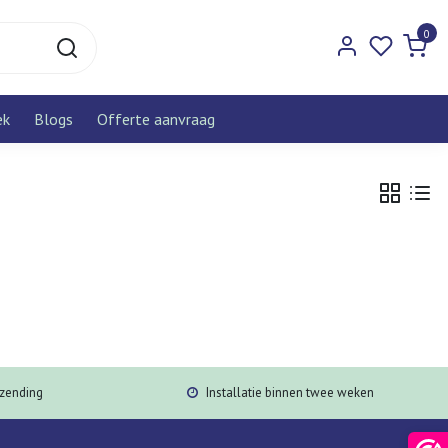
0
ek
Blogs
Offerte aanvraag
rzending
Installatie binnen twee weken