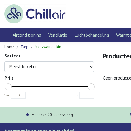
Airconditioning
Ventilatie
Luchtbehandeling
Warmt
Home
Tags
Mat zwart daikin
Producte
Sorteer
Prijs
Geen producte
Van
To
Meer dan 20 jaar ervaring
Abonneer je op onze nieuwsbrief